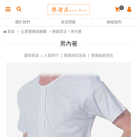
0
關於我們
常見問題
聯絡我們
首頁
>
企業選禮與團購
> 樂銀悠活 > 男內著
男內著
最新商品
|
人氣排行
|
售價由低至高
|
售價由高至低