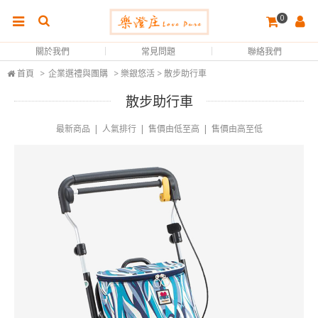
0
關於我們
常見問題
聯絡我們
首頁
>
企業選禮與團購
> 樂銀悠活 > 散步助行車
散步助行車
最新商品
|
人氣排行
|
售價由低至高
|
售價由高至低