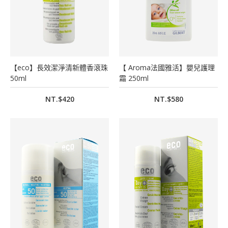
【eco】長效潔淨清新體香滾珠
【 Aroma法國雅活】嬰兒護理
50ml
霜 250ml
NT.$420
NT.$580