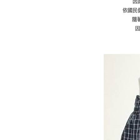
因
依國民
隨
因