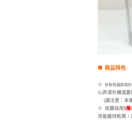
■
商品特色
※
針對有漏尿情形
心弄濕外褲或要
(請注意：本產
※
底層採用
5層
亦能維持乾爽，