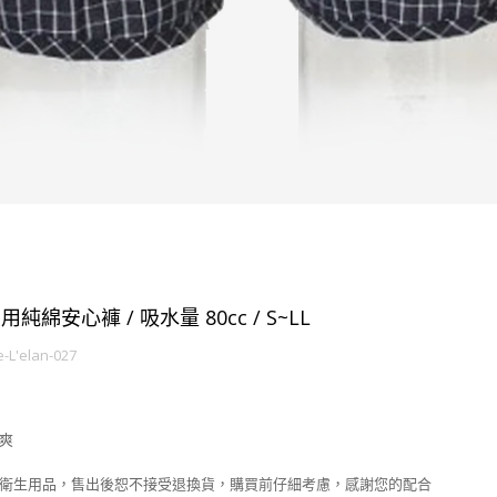
男用純綿安心褲 / 吸水量 80cc / S~LL
-L'elan-027
清爽
身衛生用品，售出後恕不接受退換貨，購買前仔細考慮，感謝您的配合