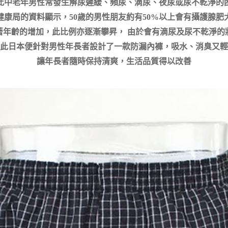
此中老年男性常發生解尿遲緩、頻尿、滴尿、夜尿或尿不乾淨的
健康局的資料顯示，50歲的男性朋友約有50%以上會有攝護腺肥
著年齡的增加，此比例亦逐漸攀昇，
由於會有滴尿及尿不乾淨的
此日本便針對男性年長者設計了一款防漏內褲，吸水、消臭又輕
讓年長者隨時保持清爽，生活品質得以改善