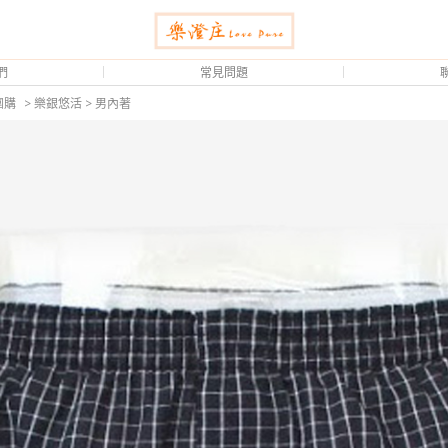
們
常見問題
團購
> 樂銀悠活 > 男內著