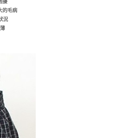
困擾
大的毛病
狀況
薄