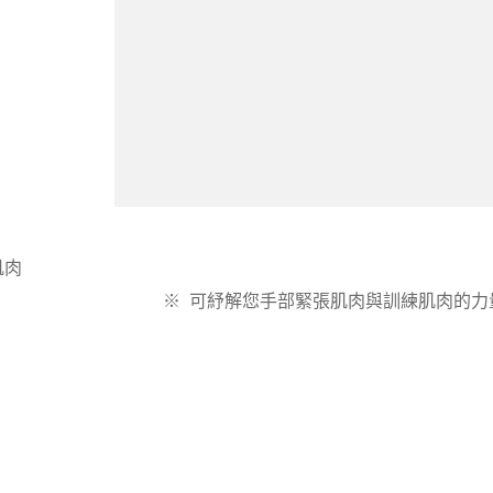
肌肉
※
可紓解您手部緊張肌肉與訓練肌肉的力