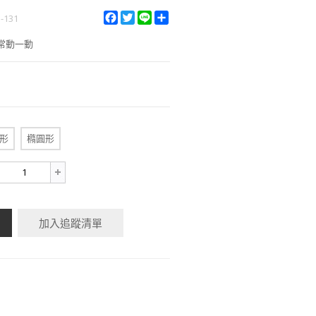
F
T
L
S
n-131
a
w
i
h
c
i
n
a
常動一動
e
t
e
r
b
t
e
o
e
o
r
k
形
橢圓形
加入追蹤清單