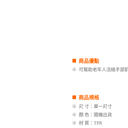
■
商品優點
※
可幫助老年人活絡手部
■
商品規格
※
尺
寸：單一尺寸
※
顏 色：隨機出貨
※
材 質：
TPR