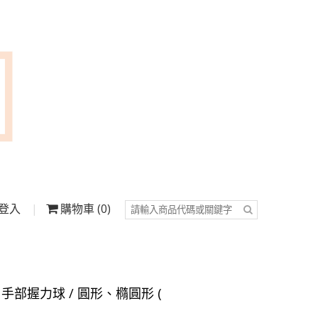
登入
購物車
0
G】手部握力球 / 圓形、橢圓形 (