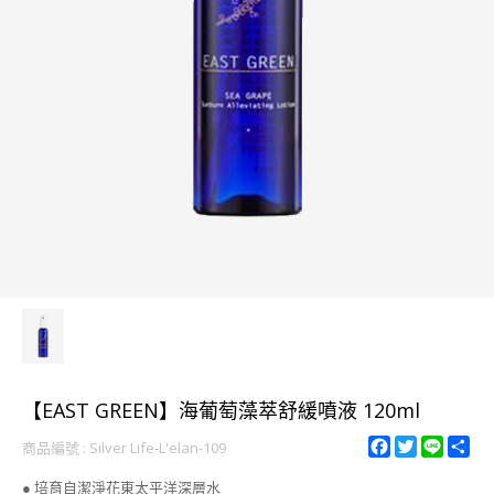
【EAST GREEN】海葡萄藻萃舒緩噴液 120ml
F
T
L
S
商品編號 : Silver Life-L'elan-109
a
w
i
h
c
i
n
a
● 培育自潔淨花東太平洋深層水