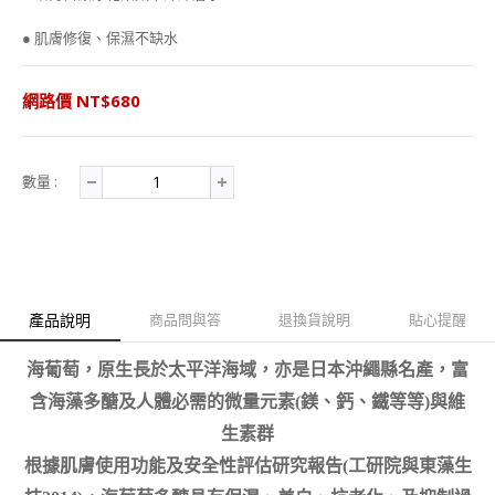
e
t
e
r
b
t
e
● 肌膚修復、保濕不缺水
o
e
o
r
k
網路價 NT$680
數量 :
產品說明
商品問與答
退換貨說明
貼心提醒
海葡萄，原生長於太平洋海域，亦是日本沖繩縣名產，
富
含海藻多醣及人體必需的微量元素(鎂、鈣、鐵等等)與維
生素群
根據肌膚使用功能及安全性評估研究報告(工研院與東藻生