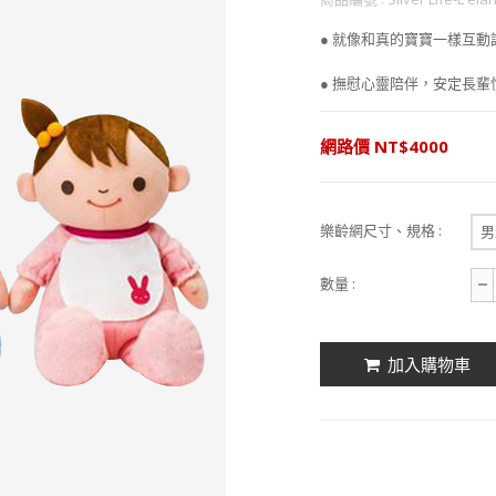
● 就像和真的寶寶一樣互動
● 撫慰心靈陪伴，安定長輩
網路價 NT$4000
樂齡網尺寸、規格 :
男
數量 :
加入購物車