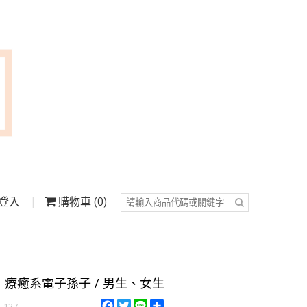
登入
購物車
0
R】療癒系電子孫子 / 男生、女生
F
T
L
S
n-127