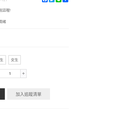
a
w
i
h
c
i
n
a
說話喔!
e
t
e
r
b
t
e
情緒
o
e
o
r
k
生
女生
加入追蹤清單