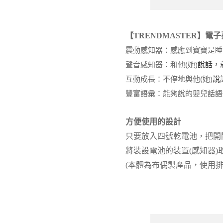
【TRENDMASTER】電
震動感知器：感應到寶寶是睡
她)
說話，
聲音感知器：和他(
她)
說
互動成長：不停地與他(
豐富語彙：能夠說的嬰兒話語達
方便使用的設計
只要放入四號乾電池，把開
將裝設電池的裝置(感知器)
(本體為布偶製產品，使用排