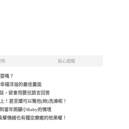
說明
貼心提醒
耍嗎？
幸福洋溢的最佳畫面
)說話，就會用嬰兒語言回答
上！甚至還可以幫他(她)洗澡呢！
到當年照顧小Baby的情境
長輩情緒也有穩定療癒的效果喔！