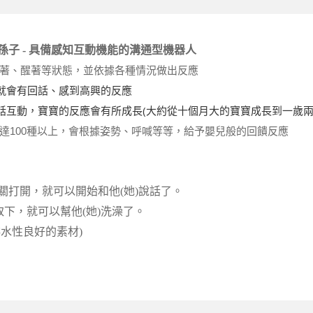
子孫子 - 具備感知互動機能的溝通型機器人
著、醒著等狀態，並依據各種情況做出反應
就會有回話、感到高興的反應
話互動，寶寶的反應會有所成長(大約從十個月大的寶寶成長到一歲兩
種以上，會根據姿勢、呼喊等等，給予嬰兒般的回饋反應
100
關打開，就可以開始和他(她)說話了。
取下，就可以幫他(她)洗澡了。
水性良好的素材)