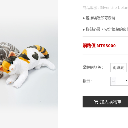
商品編號 : Silver Life-L'ela
● 輕撫貓咪即可發聲
● 撫慰心靈，安定情緒的良
網路價 NT$3000
樂齡網顏色 :
虎斑紋
數量 :
加入購物車