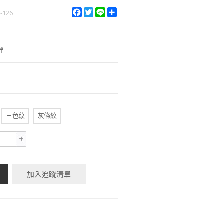
F
T
L
S
n-126
a
w
i
h
c
i
n
a
e
t
e
r
b
t
e
伴
o
e
o
r
k
三色紋
灰條紋
加入追蹤清單