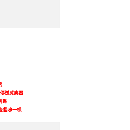
度
傳送感應器
叫聲
隻貓咪一樣